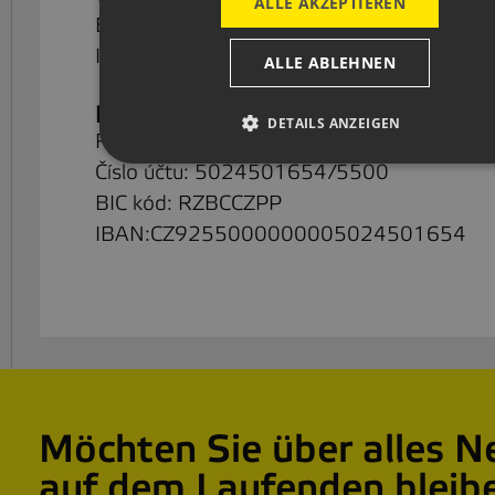
ALLE AKZEPTIEREN
BIC kód: RZBCCZPP
IBAN:CZ7055000000005024501662
ALLE ABLEHNEN
Bankverbindung für PLN
DETAILS ANZEIGEN
Raiffeisenbank a.s.
Číslo účtu: 5024501654/5500
BIC kód: RZBCCZPP
IBAN:CZ9255000000005024501654
Möchten Sie über alles N
auf dem Laufenden bleib