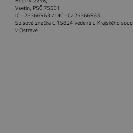
Bobrky 2298,
Vsetín, PSČ 75501
IČ - 25366963 / DIČ - CZ25366963
Spisová značka C 15824 vedená u Krajského sou
v Ostravě