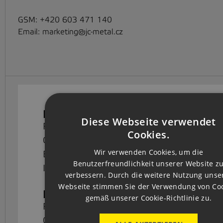
GSM:
+420 603 471 140
Email:
marketing@jc-metal.cz
Bankverbindung für CZK
Diese Webseite verwendet
Raiffeisenbank a.s.
CZ
Cookies.
Číslo účtu: 5024501654/5500
EN
Wir verwenden Cookies, um die
BIC kód: RZBCCZPP
Benutzerfreundlichkeit unserer Website z
GE
IBAN:CZ9255000000005024501654
verbessern. Durch die weitere Nutzung unse
Webseite stimmen Sie der Verwendung von Co
Bankverbindung für EUR
gemäß unserer Cookie-Richtlinie zu.
Raiffeisenbank a.s.
Číslo účtu: 5024501662/5500