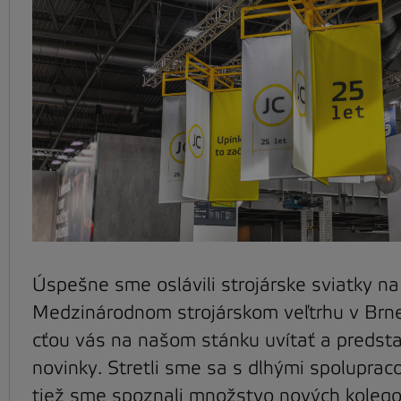
Úspešne sme oslávili strojárske sviatky na
Medzinárodnom strojárskom veľtrhu v Brn
cťou vás na našom stánku uvítať a predst
novinky. Stretli sme sa s dlhými spolupraco
tiež sme spoznali množstvo nových kolego