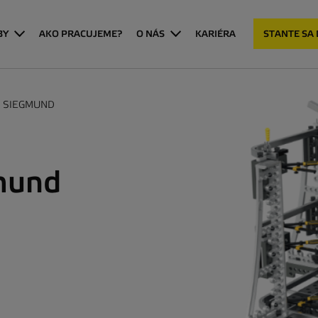
BY
AKO PRACUJEME?
O NÁS
KARIÉRA
STANTE SA
Y SIEGMUND
gmund