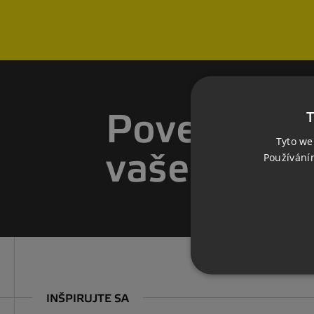
T
Povedzte 
Tyto we
vaše priani
Používání
INŠPIRUJTE SA