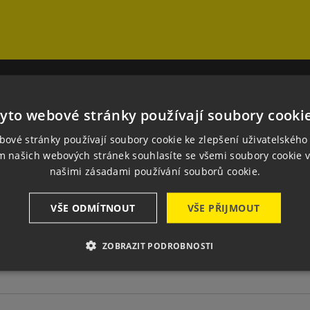
yto webové stránky používají soubory cooki
nám
Kontaktujte nás
bové stránky používají soubory cookie ke zlepšení uživatelského 
a
m našich webových stránek souhlasíte se všemi soubory cookie v
KONTAKTNÝ FORMUL
našimi zásadami používání souborů cookie.
VŠE ODMÍTNOUT
VŠE PŘIJMOUT
ZOBRAZIT PODROBNOSTI