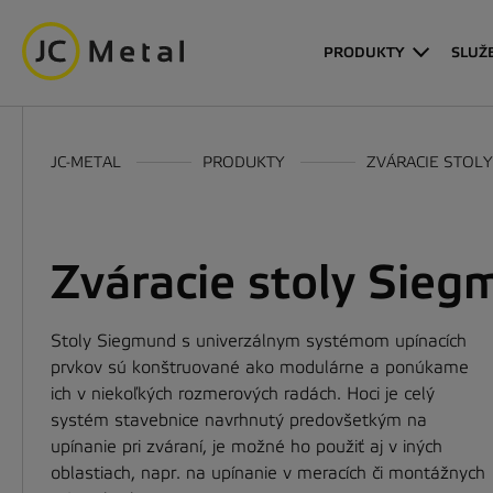
PRODUKTY
SLUŽ
JC-METAL
PRODUKTY
ZVÁRACIE STOL
Zváracie stoly Sie
Stoly Siegmund s univerzálnym systémom upínacích
prvkov sú konštruované ako modulárne a ponúkame
ich v niekoľkých rozmerových radách. Hoci je celý
systém stavebnice navrhnutý predovšetkým na
upínanie pri zváraní, je možné ho použiť aj v iných
oblastiach, napr. na upínanie v meracích či montážnych