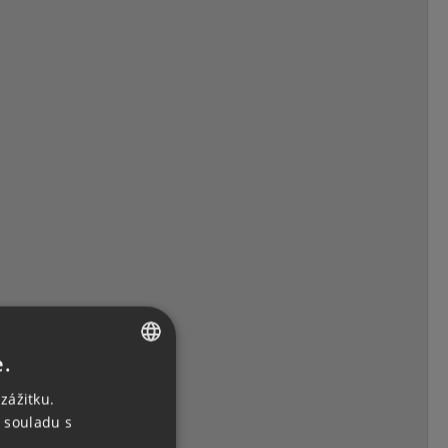
e.
CZECH
zážitku.
ENGLISH
 souladu s