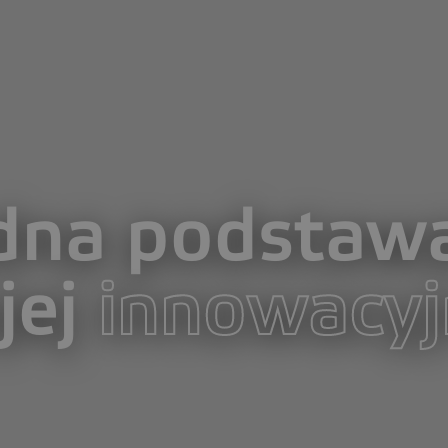
idna podstaw
jej
innowacyj