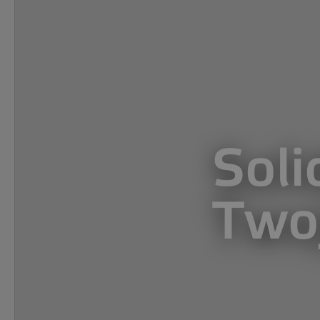
Sol
Two