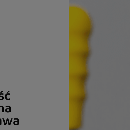
ść
na
awa