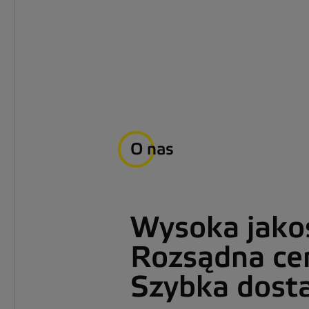
O nas
Wysoka jako
Rozsądna ce
Szybka dost