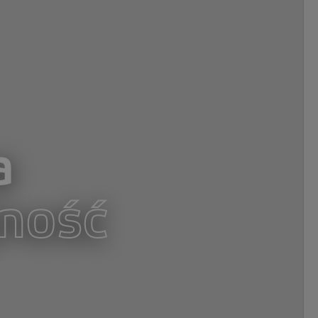
a
ność