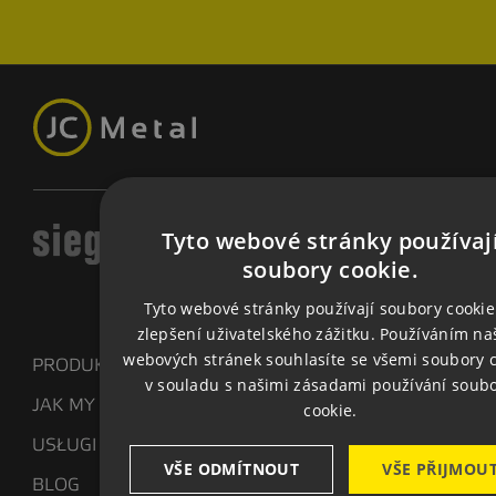
Tyto webové stránky používaj
CZ
soubory cookie.
EN
Tyto webové stránky používají soubory cookie
zlepšení uživatelského zážitku. Používáním na
GE
webových stránek souhlasíte se všemi soubory 
PRODUKTY
v souladu s našimi zásadami používání soub
JAK MY PRACUJEMY
cookie.
USŁUGI
VŠE ODMÍTNOUT
VŠE PŘIJMOU
BLOG