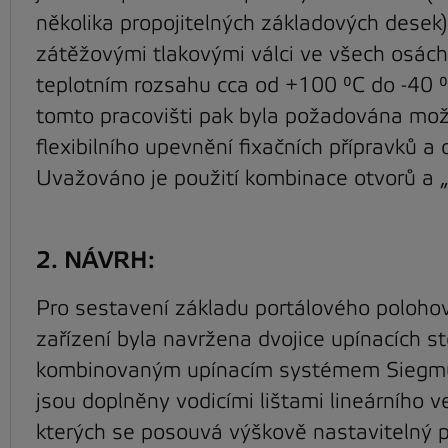
několika propojitelných základových desek)
zátěžovými tlakovými válci ve všech osách
teplotním rozsahu cca od +100 °C do -40 
tomto pracovišti pak byla požadována mo
flexibilního upevnění fixačních přípravků a d
Uvažováno je použití kombinace otvorů a „
2. NÁVRH:
Pro sestavení základu portálového poloho
zařízení byla navržena dvojice upínacích st
kombinovaným upínacím systémem Siegmu
jsou doplněny vodicími lištami lineárního v
kterých se posouvá výškově nastavitelný p