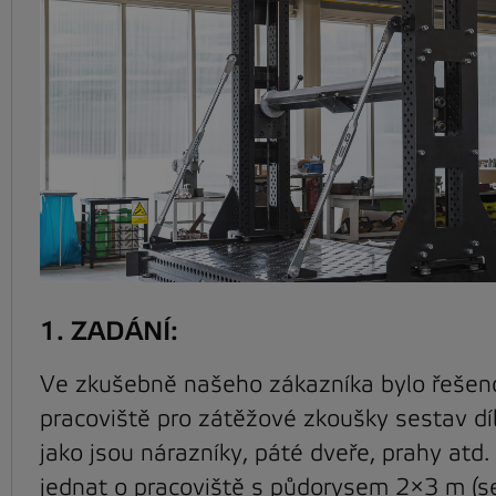
1. ZADÁNÍ:
Ve zkušebně našeho zákazníka bylo řešeno
pracoviště pro zátěžové zkoušky sestav díl
jako jsou nárazníky, páté dveře, prahy atd
jednat o pracoviště s půdorysem 2×3 m (s